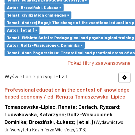
Autor: Brzeziński, Łukasz ×
Temat: civilization challenges ×
Temat: Andrzej Bogaj: The change of the vocational education p
Autor: [et al.] ×
Temat: Elżbieta Sałata: Pedagogical and psychological training 
Autor: Goltz-Wasiucionek, Dominika ×
Temat: Anna Pogorzelska: Theoretical and practical areas of co
Pokaż filtry zaawansowane
Wyświetlanie pozycji 1-1 z 1
Professional education in the context of knowledge
based economy / ed. Renata Tomaszewska-Lipiec
Tomaszewska-Lipiec, Renata
;
Gerlach, Ryszard
;
Ludwikowska, Katarzyna
;
Goltz-Wasiucionek,
Dominika
;
Brzeziński, Łukasz
;
[et al.]
(
Wydawnictwo
Uniwersytetu Kazimierza Wielkiego
,
2013
)