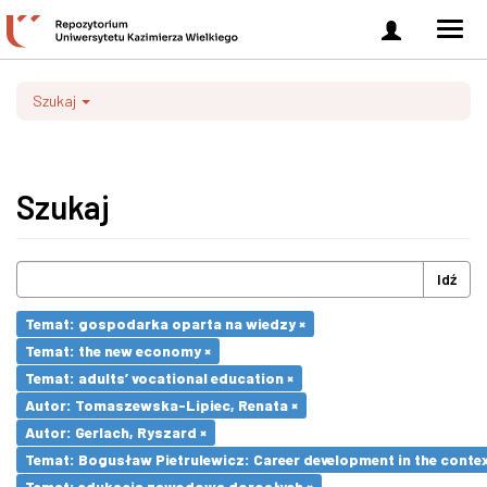
Zaloguj
Men
się
nawi
Szukaj
Szukaj
Idź
Temat: gospodarka oparta na wiedzy ×
Temat: the new economy ×
Temat: adults’ vocational education ×
Autor: Tomaszewska-Lipiec, Renata ×
Autor: Gerlach, Ryszard ×
Temat: Bogusław Pietrulewicz: Career development in the contex
Temat: edukacja zawodowa dorosłych ×