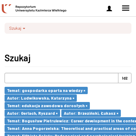
Zaloguj
Men
się
nawi
Szukaj
Szukaj
Idź
Temat: gospodarka oparta na wiedzy ×
Autor: Ludwikowska, Katarzyna ×
Temat: edukacja zawodowa dorosłych ×
Autor: Gerlach, Ryszard ×
Autor: Brzeziński, Łukasz ×
Temat: Bogusław Pietrulewicz: Career development in the contex
Temat: Anna Pogorzelska: Theoretical and practical areas of co
Temat: Elżbieta Sałata: Pedagogical and psychological training 