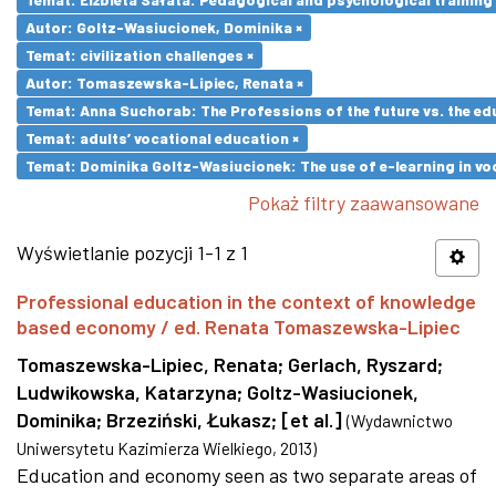
Autor: Goltz-Wasiucionek, Dominika ×
Temat: civilization challenges ×
Autor: Tomaszewska-Lipiec, Renata ×
Temat: Anna Suchorab: The Professions of the future vs. the ed
Temat: adults’ vocational education ×
Temat: Dominika Goltz-Wasiucionek: The use of e-learning in vo
Pokaż filtry zaawansowane
Wyświetlanie pozycji 1-1 z 1
Professional education in the context of knowledge
based economy / ed. Renata Tomaszewska-Lipiec
Tomaszewska-Lipiec, Renata
;
Gerlach, Ryszard
;
Ludwikowska, Katarzyna
;
Goltz-Wasiucionek,
Dominika
;
Brzeziński, Łukasz
;
[et al.]
(
Wydawnictwo
Uniwersytetu Kazimierza Wielkiego
,
2013
)
Education and economy seen as two separate areas of