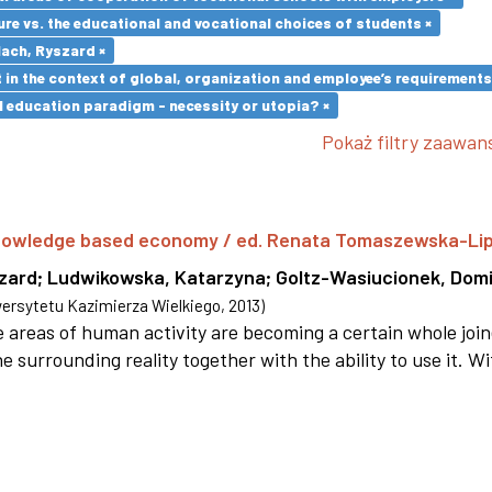
re vs. the educational and vocational choices of students ×
lach, Ryszard ×
in the context of global, organization and employee’s requirement
l education paradigm - necessity or utopia? ×
Pokaż filtry zaawa
 knowledge based economy / ed. Renata Tomaszewska-Li
szard
;
Ludwikowska, Katarzyna
;
Goltz-Wasiucionek, Domi
rsytetu Kazimierza Wielkiego
,
2013
)
areas of human activity are becoming a certain whole joi
e surrounding reality together with the ability to use it. W