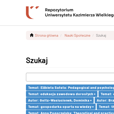
Strona główna
Nauki Społeczne
Szukaj
Szukaj
Temat: Elżbieta Sałata: Pedagogical and psychologi
Temat: edukacja zawodowa dorosłych ×
Temat: c
Autor: Goltz-Wasiucionek, Dominika ×
Autor: Brz
Temat: gospodarka oparta na wiedzy ×
Temat: t
Temat: Anna Pogorzelska: Theoretical and practica