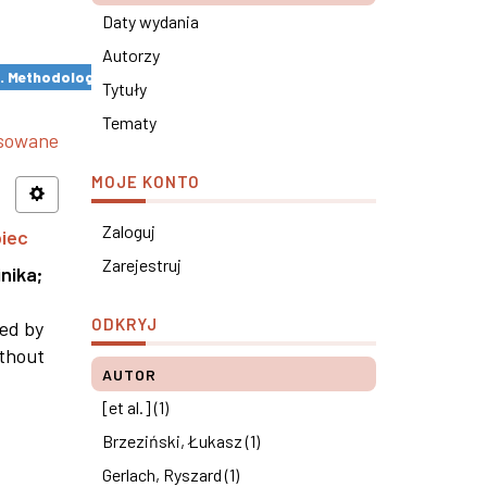
Daty wydania
Autorzy
s. Methodological remarks ×
Tytuły
Tematy
nsowane
MOJE KONTO
Zaloguj
piec
Zarejestruj
nika
;
ODKRYJ
ned by
ithout
AUTOR
[et al.] (1)
Brzeziński, Łukasz (1)
Gerlach, Ryszard (1)