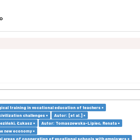
cal training in vocational education of teachers ×
ivilization challenges ×
Autor: [et al.] ×
eziński, Łukasz ×
Autor: Tomaszewska-Lipiec, Renata ×
he new economy ×
l areas of cooperation of vocational schools with employers ×