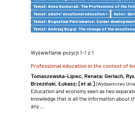
Temat: Anna Suchorab: The Professions of the futu
Temat: adults’ vocational education ×
Autor: Ger
Temat: Bogusław Pietrulewicz: Career development 
Temat: Andrzej Bogaj: The change of the vocationa
Wyświetlanie pozycji 1-1 z 1
Professional education in the context of
Tomaszewska-Lipiec, Renata
;
Gerlach, Ry
Brzeziński, Łukasz
;
[et al.]
(
Wydawnictwo Uniwe
Education and economy seen as two separate 
knowledge that is all the information about th
any ...