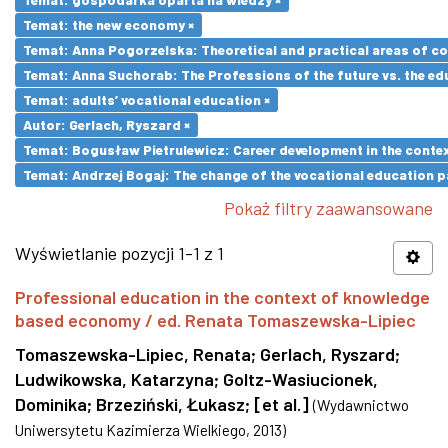
Temat: the new economy ×
Temat: Anna Pogorzelska: Theoretical and practical areas of co
Temat: Anna Suchorab: The Professions of the future vs. the ed
Temat: adults’ vocational education ×
Autor: Gerlach, Ryszard ×
Temat: Bogusław Pietrulewicz: Career development in the contex
Temat: Andrzej Bogaj: The change of the vocational education p
Pokaż filtry zaawansowane
Wyświetlanie pozycji 1-1 z 1
Professional education in the context of knowledge
based economy / ed. Renata Tomaszewska-Lipiec
Tomaszewska-Lipiec, Renata
;
Gerlach, Ryszard
;
Ludwikowska, Katarzyna
;
Goltz-Wasiucionek,
Dominika
;
Brzeziński, Łukasz
;
[et al.]
(
Wydawnictwo
Uniwersytetu Kazimierza Wielkiego
,
2013
)