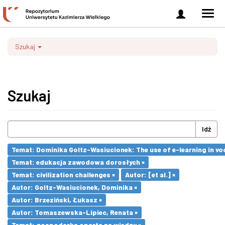
Zaloguj
Men
się
nawi
Szukaj
Szukaj
Idź
Temat: Dominika Goltz-Wasiucionek: The use of e-learning in vo
Temat: edukacja zawodowa dorosłych ×
Temat: civilization challenges ×
Autor: [et al.] ×
Autor: Goltz-Wasiucionek, Dominika ×
Autor: Brzeziński, Łukasz ×
Autor: Tomaszewska-Lipiec, Renata ×
Temat: gospodarka oparta na wiedzy ×