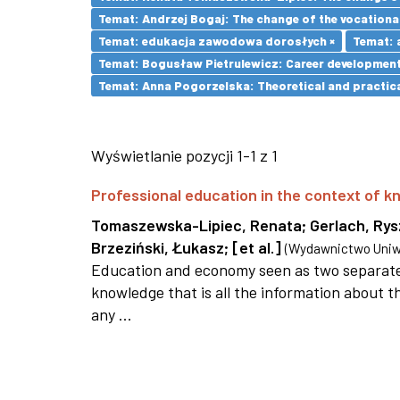
Temat: Andrzej Bogaj: The change of the vocationa
Temat: edukacja zawodowa dorosłych ×
Temat: 
Temat: Bogusław Pietrulewicz: Career development 
Temat: Anna Pogorzelska: Theoretical and practica
Wyświetlanie pozycji 1-1 z 1
Professional education in the context of
Tomaszewska-Lipiec, Renata
;
Gerlach, Ry
Brzeziński, Łukasz
;
[et al.]
(
Wydawnictwo Uniwe
Education and economy seen as two separate 
knowledge that is all the information about th
any ...