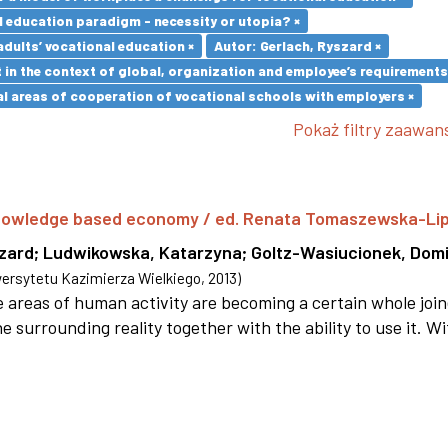
l education paradigm - necessity or utopia? ×
adults’ vocational education ×
Autor: Gerlach, Ryszard ×
in the context of global, organization and employee’s requirement
l areas of cooperation of vocational schools with employers ×
Pokaż filtry zaawa
 knowledge based economy / ed. Renata Tomaszewska-Li
szard
;
Ludwikowska, Katarzyna
;
Goltz-Wasiucionek, Domi
rsytetu Kazimierza Wielkiego
,
2013
)
areas of human activity are becoming a certain whole joi
e surrounding reality together with the ability to use it. W