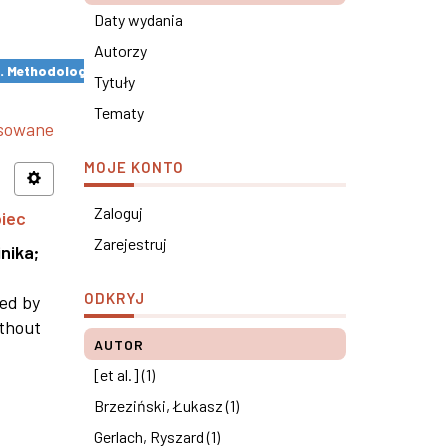
Daty wydania
Autorzy
s. Methodological remarks ×
Tytuły
Tematy
nsowane
MOJE KONTO
Zaloguj
piec
Zarejestruj
nika
;
ODKRYJ
ned by
ithout
AUTOR
[et al.] (1)
Brzeziński, Łukasz (1)
Gerlach, Ryszard (1)