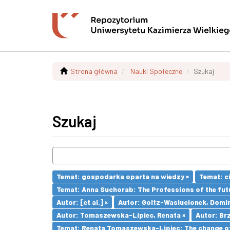
Strona główna
Nauki Społeczne
Szukaj
Szukaj
Temat: gospodarka oparta na wiedzy ×
Temat: ci
Temat: Anna Suchorab: The Professions of the futu
Autor: [et al.] ×
Autor: Goltz-Wasiucionek, Domin
Autor: Tomaszewska-Lipiec, Renata ×
Autor: Brz
Temat: Renata Tomaszewska-Lipiec: The change of 