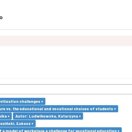
vilization challenges ×
re vs. the educational and vocational choices of students ×
ika ×
Autor: Ludwikowska, Katarzyna ×
eziński, Łukasz ×
a model of workplace a challenge for vocational education ×