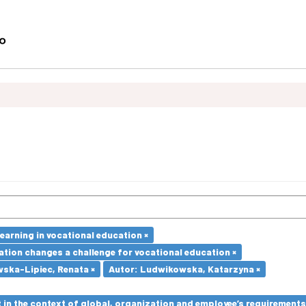
earning in vocational education ×
ation changes a challenge for vocational education ×
ska-Lipiec, Renata ×
Autor: Ludwikowska, Katarzyna ×
in the context of global, organization and employee’s requirement