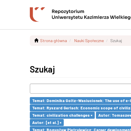
Strona główna
Nauki Społeczne
Szukaj
Szukaj
Temat: Dominika Goltz-Wasiucionek: The use of e-l
Temat: Ryszard Gerlach: Economic scope of civiliz
Temat: civilization challenges ×
Autor: Tomaszew
Autor: [et al.] ×
Temat: Bogusław Pietrulewicz: Career development 