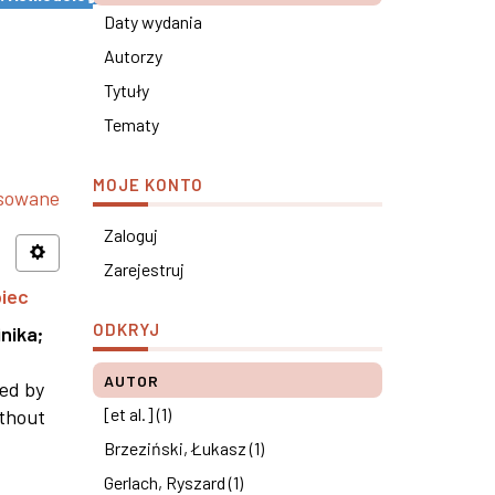
Daty wydania
Autorzy
Tytuły
Tematy
MOJE KONTO
nsowane
Zaloguj
Zarejestruj
piec
ODKRYJ
nika
;
AUTOR
ned by
[et al.] (1)
ithout
Brzeziński, Łukasz (1)
Gerlach, Ryszard (1)