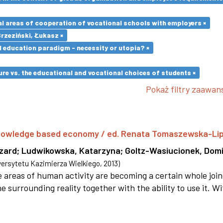
l areas of cooperation of vocational schools with employers ×
Brzeziński, Łukasz ×
l education paradigm - necessity or utopia? ×
re vs. the educational and vocational choices of students ×
Pokaż filtry zaawa
 knowledge based economy / ed. Renata Tomaszewska-Li
szard
;
Ludwikowska, Katarzyna
;
Goltz-Wasiucionek, Domi
rsytetu Kazimierza Wielkiego
,
2013
)
areas of human activity are becoming a certain whole joi
e surrounding reality together with the ability to use it. W