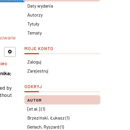
Daty wydania
Autorzy
Tytuły
Tematy
nsowane
MOJE KONTO
Zaloguj
piec
Zarejestruj
nika
;
ODKRYJ
ned by
ithout
AUTOR
[et al.] (1)
Brzeziński, Łukasz (1)
Gerlach, Ryszard (1)