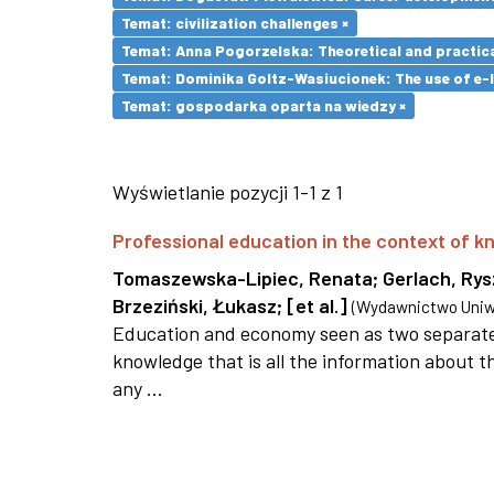
Temat: civilization challenges ×
Temat: Anna Pogorzelska: Theoretical and practica
Temat: Dominika Goltz-Wasiucionek: The use of e-l
Temat: gospodarka oparta na wiedzy ×
Wyświetlanie pozycji 1-1 z 1
Professional education in the context of
Tomaszewska-Lipiec, Renata
;
Gerlach, Ry
Brzeziński, Łukasz
;
[et al.]
(
Wydawnictwo Uniwe
Education and economy seen as two separate 
knowledge that is all the information about th
any ...