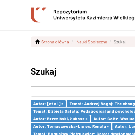
Strona główna
Nauki Społeczne
Szukaj
Szukaj
Autor: [et al.] ×
Temat: Andrzej Bogaj: The change
Temat: Elżbieta Sałata: Pedagogical and psychologi
Autor: Brzeziński, Łukasz ×
Autor: Goltz-Wasiuc
Autor: Tomaszewska-Lipiec, Renata ×
Autor: Lu
Temat: Bogusław Pietrulewicz: Career development 