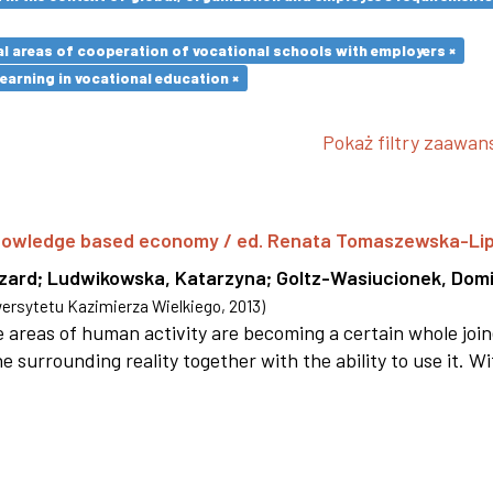
l areas of cooperation of vocational schools with employers ×
earning in vocational education ×
Pokaż filtry zaawa
 knowledge based economy / ed. Renata Tomaszewska-Li
szard
;
Ludwikowska, Katarzyna
;
Goltz-Wasiucionek, Domi
rsytetu Kazimierza Wielkiego
,
2013
)
areas of human activity are becoming a certain whole joi
e surrounding reality together with the ability to use it. W