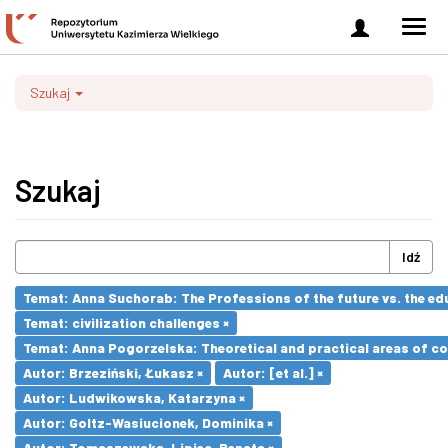
Zaloguj
Men
się
nawi
Szukaj
Szukaj
Idź
Temat: Anna Suchorab: The Professions of the future vs. the ed
Temat: civilization challenges ×
Temat: Anna Pogorzelska: Theoretical and practical areas of co
Autor: Brzeziński, Łukasz ×
Autor: [et al.] ×
Autor: Ludwikowska, Katarzyna ×
Autor: Goltz-Wasiucionek, Dominika ×
Autor: Tomaszewska-Lipiec, Renata ×