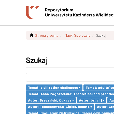
Strona główna
Nauki Społeczne
Szukaj
Szukaj
Temat: civilization challenges ×
Temat: adults’ v
Temat: Anna Pogorzelska: Theoretical and practica
Autor: Brzeziński, Łukasz ×
Autor: [et al.] ×
Au
Autor: Tomaszewska-Lipiec, Renata ×
Autor: Ger
Temat: Bogusław Pietrulewicz: Career development 