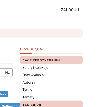
ZALOGUJ
PRZEGLĄDAJ
CAŁE REPOZYTORIUM
Zbiory i kolekcje
Idź
Daty wydania
Autorzy
Tytuły
ka ×
Tematy
TEN ZBIÓR
s. Methodological remarks ×