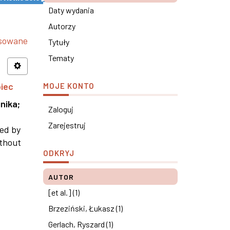
Daty wydania
Autorzy
nsowane
Tytuły
Tematy
piec
MOJE KONTO
nika
;
Zaloguj
Zarejestruj
ned by
ithout
ODKRYJ
AUTOR
[et al.] (1)
Brzeziński, Łukasz (1)
Gerlach, Ryszard (1)