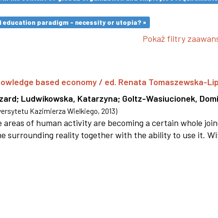
l education paradigm - necessity or utopia? ×
Pokaż filtry zaawa
 knowledge based economy / ed. Renata Tomaszewska-Li
szard
;
Ludwikowska, Katarzyna
;
Goltz-Wasiucionek, Domi
rsytetu Kazimierza Wielkiego
,
2013
)
areas of human activity are becoming a certain whole joi
e surrounding reality together with the ability to use it. W