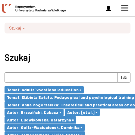
Zaloguj
Men
się
nawi
Szukaj
Szukaj
Idź
Temat: adults’ vocational education ×
Temat: Elżbieta Sałata: Pedagogical and psychological training 
Temat: Anna Pogorzelska: Theoretical and practical areas of co
Autor: Brzeziński, Łukasz ×
Autor: [et al.] ×
Autor: Ludwikowska, Katarzyna ×
Autor: Goltz-Wasiucionek, Dominika ×
Autor: Tomaszewska-Lipiec, Renata ×