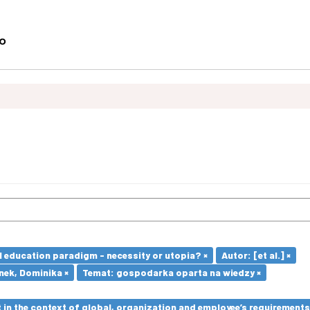
l education paradigm - necessity or utopia? ×
Autor: [et al.] ×
nek, Dominika ×
Temat: gospodarka oparta na wiedzy ×
in the context of global, organization and employee’s requirement