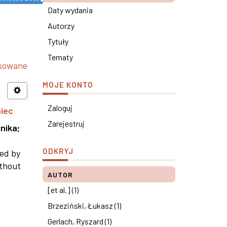
Daty wydania
Autorzy
Tytuły
Tematy
nsowane
MOJE KONTO
Zaloguj
piec
Zarejestruj
nika
;
ODKRYJ
ned by
ithout
AUTOR
[et al.] (1)
Brzeziński, Łukasz (1)
Gerlach, Ryszard (1)