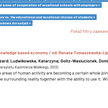
l areas of cooperation of vocational schools with employers ×
re vs. the educational and vocational choices of students ×
wodowa dorosłych ×
Pokaż filtry zaawa
 knowledge based economy / ed. Renata Tomaszewska-Li
szard
;
Ludwikowska, Katarzyna
;
Goltz-Wasiucionek, Domi
rsytetu Kazimierza Wielkiego
,
2013
)
areas of human activity are becoming a certain whole joi
e surrounding reality together with the ability to use it. W