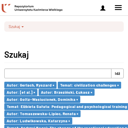
Zaloguj
Men
się
nawi
Szukaj
Szukaj
Idź
Autor: Gerlach, Ryszard ×
Temat: civilization challenges ×
Autor: [et al.] ×
Autor: Brzeziński, Łukasz ×
Autor: Goltz-Wasiucionek, Dominika ×
Temat: Elżbieta Sałata: Pedagogical and psychological training 
Autor: Tomaszewska-Lipiec, Renata ×
Autor: Ludwikowska, Katarzyna ×
Temat: Andrzej Bogaj: The change of the vocational education p