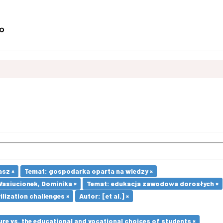
asz ×
Temat: gospodarka oparta na wiedzy ×
Wasiucionek, Dominika ×
Temat: edukacja zawodowa dorosłych ×
ilization challenges ×
Autor: [et al.] ×
re vs. the educational and vocational choices of students ×