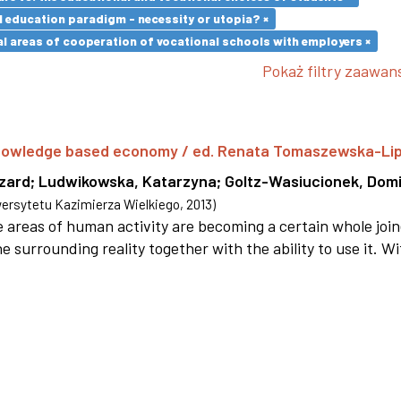
l education paradigm - necessity or utopia? ×
l areas of cooperation of vocational schools with employers ×
Pokaż filtry zaawa
 knowledge based economy / ed. Renata Tomaszewska-Li
szard
;
Ludwikowska, Katarzyna
;
Goltz-Wasiucionek, Domi
rsytetu Kazimierza Wielkiego
,
2013
)
areas of human activity are becoming a certain whole joi
e surrounding reality together with the ability to use it. W