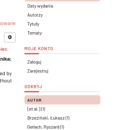
Daty wydania
Autorzy
nsowane
Tytuły
Tematy
piec
MOJE KONTO
nika
;
Zaloguj
Zarejestruj
ned by
ithout
ODKRYJ
AUTOR
[et al.] (1)
Brzeziński, Łukasz (1)
Gerlach, Ryszard (1)