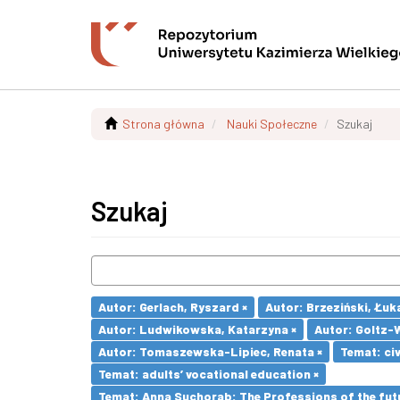
Strona główna
Nauki Społeczne
Szukaj
Szukaj
Autor: Gerlach, Ryszard ×
Autor: Brzeziński, Łuk
Autor: Ludwikowska, Katarzyna ×
Autor: Goltz-
Autor: Tomaszewska-Lipiec, Renata ×
Temat: civ
Temat: adults’ vocational education ×
Temat: Anna Suchorab: The Professions of the futu