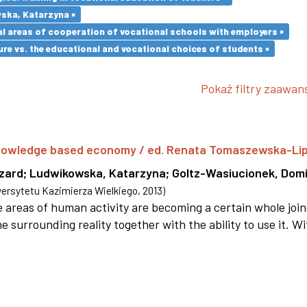
ska, Katarzyna ×
l areas of cooperation of vocational schools with employers ×
re vs. the educational and vocational choices of students ×
Pokaż filtry zaawa
 knowledge based economy / ed. Renata Tomaszewska-Li
szard
;
Ludwikowska, Katarzyna
;
Goltz-Wasiucionek, Domi
rsytetu Kazimierza Wielkiego
,
2013
)
areas of human activity are becoming a certain whole joi
e surrounding reality together with the ability to use it. W