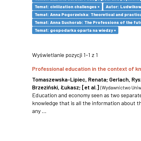
Temat: civilization challenges ×
Autor: Ludwikow
Temat: Anna Pogorzelska: Theoretical and practica
Temat: Anna Suchorab: The Professions of the futu
Temat: gospodarka oparta na wiedzy ×
Wyświetlanie pozycji 1-1 z 1
Professional education in the context of
Tomaszewska-Lipiec, Renata
;
Gerlach, Ry
Brzeziński, Łukasz
;
[et al.]
(
Wydawnictwo Uniwe
Education and economy seen as two separate 
knowledge that is all the information about th
any ...