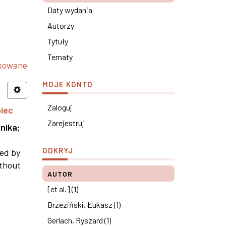
Daty wydania
Autorzy
Tytuły
Tematy
nsowane
MOJE KONTO
Zaloguj
piec
Zarejestruj
nika
;
ODKRYJ
ned by
ithout
AUTOR
[et al.] (1)
Brzeziński, Łukasz (1)
Gerlach, Ryszard (1)