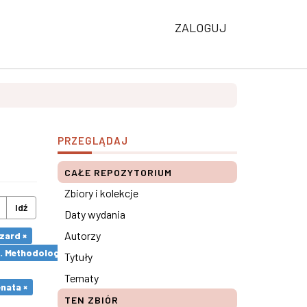
ZALOGUJ
PRZEGLĄDAJ
CAŁE REPOZYTORIUM
Zbiory i kolekcje
Idź
Daty wydania
Autorzy
zard ×
s. Methodological remarks ×
Tytuły
Tematy
nata ×
TEN ZBIÓR