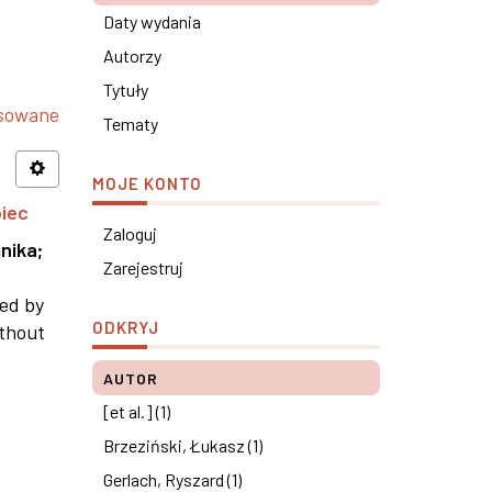
Daty wydania
Autorzy
Tytuły
nsowane
Tematy
MOJE KONTO
piec
Zaloguj
nika
;
Zarejestruj
ned by
ODKRYJ
ithout
AUTOR
[et al.] (1)
Brzeziński, Łukasz (1)
Gerlach, Ryszard (1)