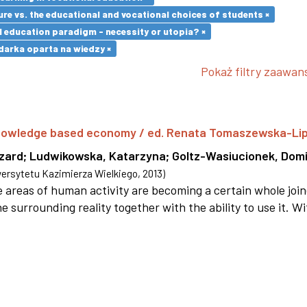
re vs. the educational and vocational choices of students ×
l education paradigm - necessity or utopia? ×
arka oparta na wiedzy ×
Pokaż filtry zaawa
 knowledge based economy / ed. Renata Tomaszewska-Li
szard
;
Ludwikowska, Katarzyna
;
Goltz-Wasiucionek, Domi
rsytetu Kazimierza Wielkiego
,
2013
)
areas of human activity are becoming a certain whole joi
e surrounding reality together with the ability to use it. W