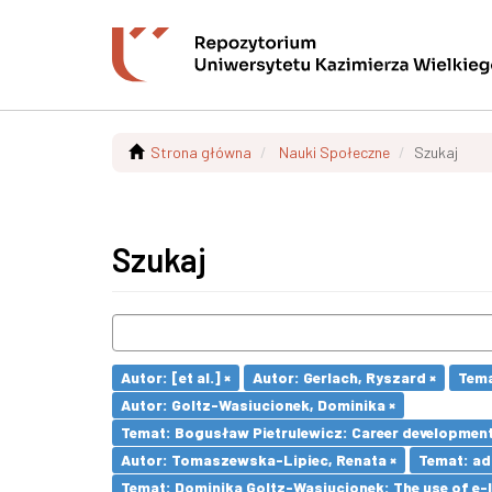
Strona główna
Nauki Społeczne
Szukaj
Szukaj
Autor: [et al.] ×
Autor: Gerlach, Ryszard ×
Tema
Autor: Goltz-Wasiucionek, Dominika ×
Temat: Bogusław Pietrulewicz: Career development 
Autor: Tomaszewska-Lipiec, Renata ×
Temat: adu
Temat: Dominika Goltz-Wasiucionek: The use of e-l