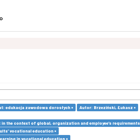
t: edukacja zawodowa dorosłych ×
Autor: Brzeziński, Łukasz ×
in the context of global, organization and employee’s requirement
lts’ vocational education ×
earning in vocational education ×