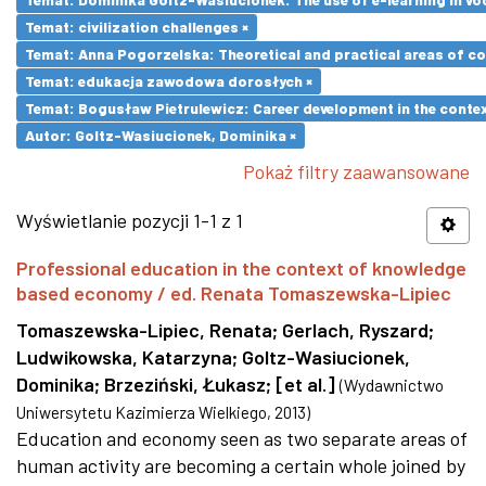
Temat: civilization challenges ×
Temat: Anna Pogorzelska: Theoretical and practical areas of co
Temat: edukacja zawodowa dorosłych ×
Temat: Bogusław Pietrulewicz: Career development in the contex
Autor: Goltz-Wasiucionek, Dominika ×
Pokaż filtry zaawansowane
Wyświetlanie pozycji 1-1 z 1
Professional education in the context of knowledge
based economy / ed. Renata Tomaszewska-Lipiec
Tomaszewska-Lipiec, Renata
;
Gerlach, Ryszard
;
Ludwikowska, Katarzyna
;
Goltz-Wasiucionek,
Dominika
;
Brzeziński, Łukasz
;
[et al.]
(
Wydawnictwo
Uniwersytetu Kazimierza Wielkiego
,
2013
)
Education and economy seen as two separate areas of
human activity are becoming a certain whole joined by