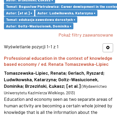
Temat: Bogusław Pietrulewicz: Career development in the contex
Autor: [et al.] ×
Autor: Ludwikowska, Katarzyna ×
Temat: edukacja zawodowa dorosłych ×
Autor: Goltz-Wasiucionek, Dominika ×
Pokaż filtry zaawansowane
Wyświetlanie pozycji 1-1 z 1
Professional education in the context of knowledge
based economy / ed. Renata Tomaszewska-Lipiec
Tomaszewska-Lipiec, Renata
;
Gerlach, Ryszard
;
Ludwikowska, Katarzyna
;
Goltz-Wasiucionek,
Dominika
;
Brzeziński, Łukasz
;
[et al.]
(
Wydawnictwo
Uniwersytetu Kazimierza Wielkiego
,
2013
)
Education and economy seen as two separate areas of
human activity are becoming a certain whole joined by
knowledge that is all the information about the