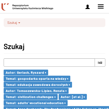
Zaloguj
Men
się
nawi
Szukaj
Szukaj
Idź
Autor: Gerlach, Ryszard ×
Temat: gospodarka oparta na wiedzy ×
Temat: edukacja zawodowa dorosłych ×
Autor: Tomaszewska-Lipiec, Renata ×
Temat: civilization challenges ×
Autor: [et al.] ×
Temat: adults’ vocational education ×
Temat: Anna Suchorab: The Professions of the future vs. the ed