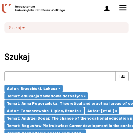
Zaloguj
Men
się
nawi
Szukaj
Szukaj
Idź
Autor: Brzeziński, Łukasz ×
Temat: edukacja zawodowa dorosłych ×
Temat: Anna Pogorzelska: Theoretical and practical areas of co
Autor: Tomaszewska-Lipiec, Renata ×
Autor: [et al.] ×
Temat: Andrzej Bogaj: The change of the vocational education p
Temat: Bogusław Pietrulewicz: Career development in the contex
Temat: gospodarka oparta na wiedzy ×