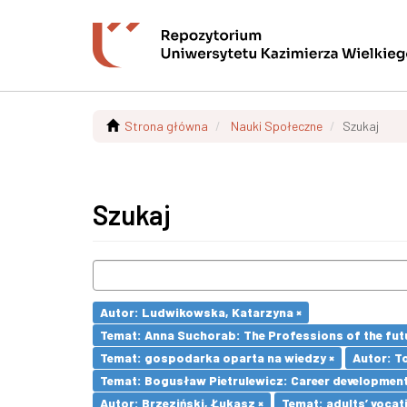
Strona główna
Nauki Społeczne
Szukaj
Szukaj
Autor: Ludwikowska, Katarzyna ×
Temat: Anna Suchorab: The Professions of the futu
Temat: gospodarka oparta na wiedzy ×
Autor: T
Temat: Bogusław Pietrulewicz: Career development 
Autor: Brzeziński, Łukasz ×
Temat: adults’ vocat