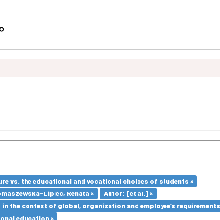
re vs. the educational and vocational choices of students ×
omaszewska-Lipiec, Renata ×
Autor: [et al.] ×
in the context of global, organization and employee’s requirement
ional education ×