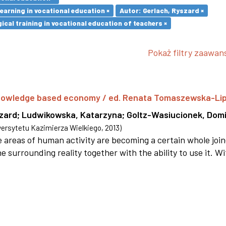
earning in vocational education ×
Autor: Gerlach, Ryszard ×
cal training in vocational education of teachers ×
Pokaż filtry zaawa
 knowledge based economy / ed. Renata Tomaszewska-Li
szard
;
Ludwikowska, Katarzyna
;
Goltz-Wasiucionek, Domi
rsytetu Kazimierza Wielkiego
,
2013
)
areas of human activity are becoming a certain whole joi
e surrounding reality together with the ability to use it. W