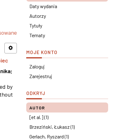
Daty wydania
Autorzy
Tytuły
nsowane
Tematy
MOJE KONTO
piec
Zaloguj
nika
;
Zarejestruj
ned by
ODKRYJ
ithout
AUTOR
[et al.] (1)
Brzeziński, Łukasz (1)
Gerlach, Ryszard (1)