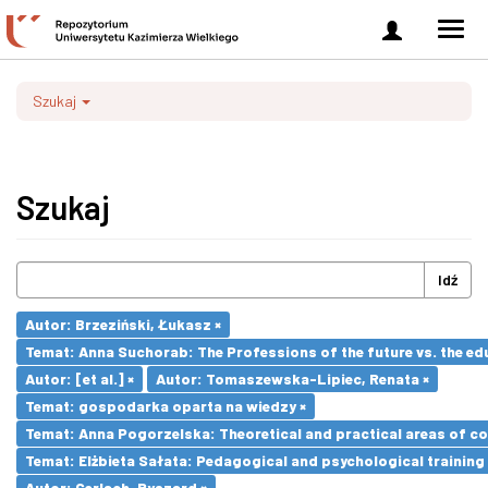
Zaloguj
Men
się
nawi
Szukaj
Szukaj
Idź
Autor: Brzeziński, Łukasz ×
Temat: Anna Suchorab: The Professions of the future vs. the ed
Autor: [et al.] ×
Autor: Tomaszewska-Lipiec, Renata ×
Temat: gospodarka oparta na wiedzy ×
Temat: Anna Pogorzelska: Theoretical and practical areas of co
Temat: Elżbieta Sałata: Pedagogical and psychological training 
Autor: Gerlach, Ryszard ×