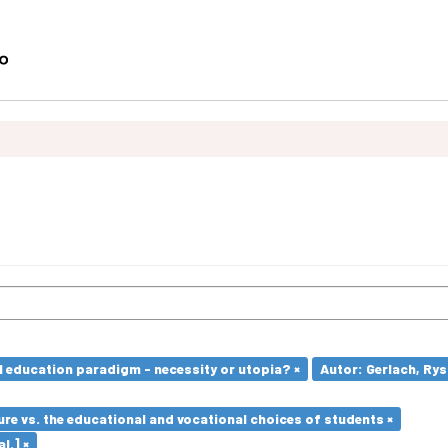
l education paradigm - necessity or utopia? ×
Autor: Gerlach, Rys
re vs. the educational and vocational choices of students ×
l.] ×