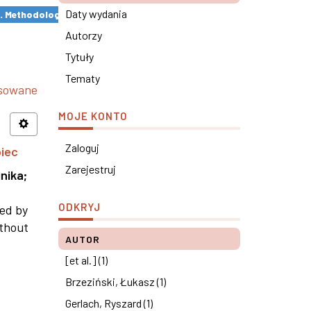
Daty wydania
s. Methodological remarks ×
Autorzy
Tytuły
Tematy
nsowane
MOJE KONTO
Zaloguj
piec
Zarejestruj
nika
;
ODKRYJ
ned by
ithout
AUTOR
[et al.] (1)
Brzeziński, Łukasz (1)
Gerlach, Ryszard (1)