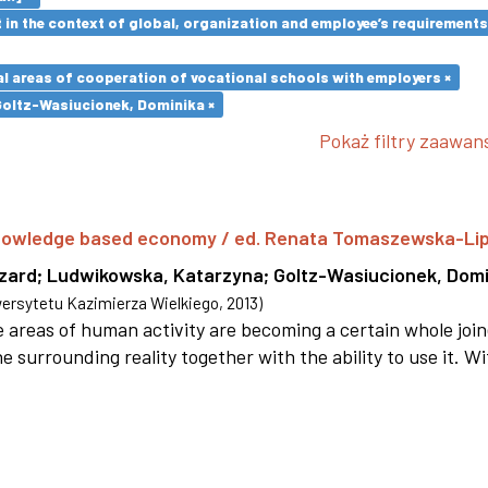
in the context of global, organization and employee’s requirement
l areas of cooperation of vocational schools with employers ×
Goltz-Wasiucionek, Dominika ×
Pokaż filtry zaawa
 knowledge based economy / ed. Renata Tomaszewska-Li
szard
;
Ludwikowska, Katarzyna
;
Goltz-Wasiucionek, Domi
rsytetu Kazimierza Wielkiego
,
2013
)
areas of human activity are becoming a certain whole joi
e surrounding reality together with the ability to use it. W