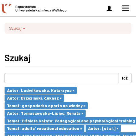
Zaloguj
Men
się
nawi
Szukaj
Szukaj
Idź
Autor: Ludwikowska, Katarzyna ×
Autor: Brzeziński, Łukasz ×
Temat: gospodarka oparta na wiedzy ×
Autor: Tomaszewska-Lipiec, Renata ×
Temat: Elżbieta Sałata: Pedagogical and psychological training 
Temat: adults’ vocational education ×
Autor: [et al.] ×
Temat: Anna Suchorab: The Professions of the future vs. the ed