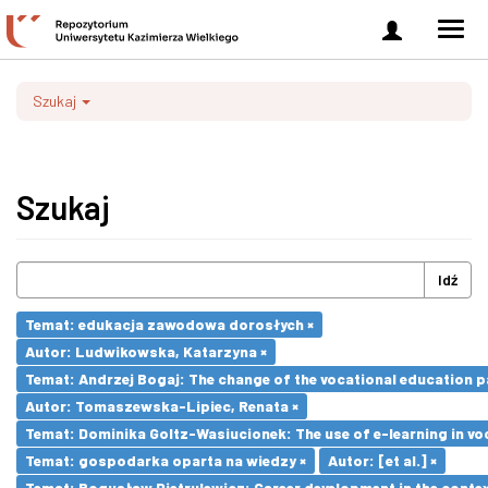
Zaloguj
Men
się
nawi
Szukaj
Szukaj
Idź
Temat: edukacja zawodowa dorosłych ×
Autor: Ludwikowska, Katarzyna ×
Temat: Andrzej Bogaj: The change of the vocational education p
Autor: Tomaszewska-Lipiec, Renata ×
Temat: Dominika Goltz-Wasiucionek: The use of e-learning in vo
Temat: gospodarka oparta na wiedzy ×
Autor: [et al.] ×
Temat: Bogusław Pietrulewicz: Career development in the contex