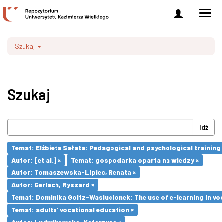
Zaloguj
Men
się
nawi
Szukaj
Szukaj
Idź
Temat: Elżbieta Sałata: Pedagogical and psychological training 
Autor: [et al.] ×
Temat: gospodarka oparta na wiedzy ×
Autor: Tomaszewska-Lipiec, Renata ×
Autor: Gerlach, Ryszard ×
Temat: Dominika Goltz-Wasiucionek: The use of e-learning in vo
Temat: adults’ vocational education ×
Autor: Ludwikowska, Katarzyna ×