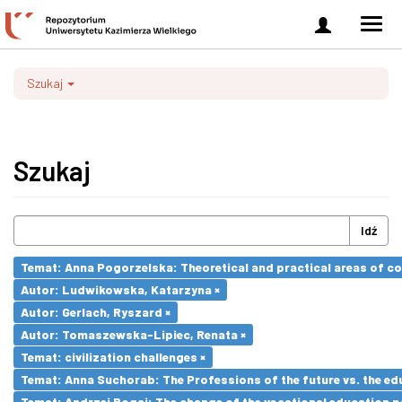
Zaloguj
Men
się
nawi
Szukaj
Szukaj
Idź
Temat: Anna Pogorzelska: Theoretical and practical areas of co
Autor: Ludwikowska, Katarzyna ×
Autor: Gerlach, Ryszard ×
Autor: Tomaszewska-Lipiec, Renata ×
Temat: civilization challenges ×
Temat: Anna Suchorab: The Professions of the future vs. the ed
Temat: Andrzej Bogaj: The change of the vocational education p