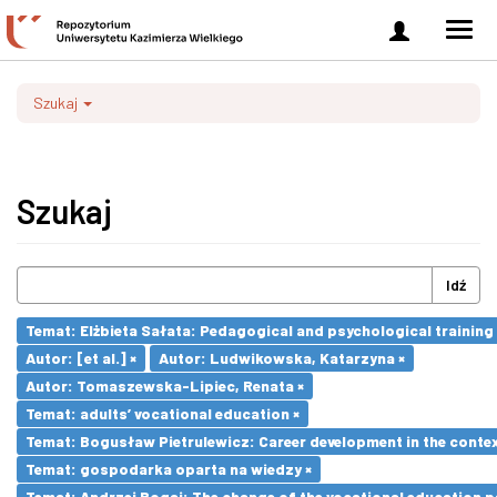
Zaloguj
Men
się
nawi
Szukaj
Szukaj
Idź
Temat: Elżbieta Sałata: Pedagogical and psychological training 
Autor: [et al.] ×
Autor: Ludwikowska, Katarzyna ×
Autor: Tomaszewska-Lipiec, Renata ×
Temat: adults’ vocational education ×
Temat: Bogusław Pietrulewicz: Career development in the contex
Temat: gospodarka oparta na wiedzy ×
Temat: Andrzej Bogaj: The change of the vocational education p