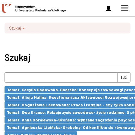
Zaloguj
Men
się
nawi
Szukaj
Szukaj
Idź
Temat: Cecylia Sadowska-Snarska: Koncepcja równowagi praca- 
Temat: Alicja Malina: Kwestionariusz Aktywności Rozwojowej pr
Temat: Bogusława Lachowska: Praca i rodzina - czy tylko konfli
Temat: Ewa Krause: Relacje życie zawodowe- życie rodzinne. O 
Temat: Anna Góralewska-Słońska: Wybrane zagrożenia psycho
Temat: Agnieszka Lipińska-Grobelny: Od konfliktu do równowa
Autor: Kubiak-Szymborska, Ewa ×