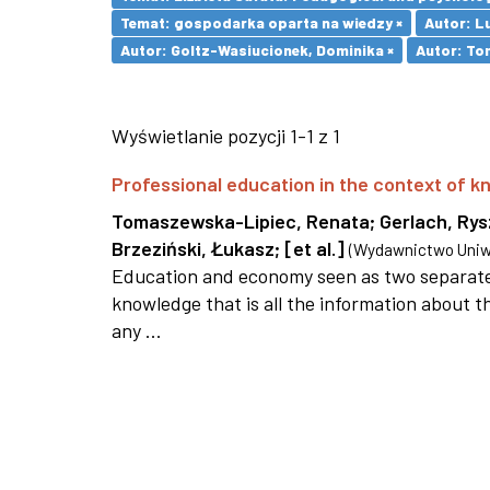
Temat: gospodarka oparta na wiedzy ×
Autor: L
Autor: Goltz-Wasiucionek, Dominika ×
Autor: To
Wyświetlanie pozycji 1-1 z 1
Professional education in the context of
Tomaszewska-Lipiec, Renata
;
Gerlach, Ry
Brzeziński, Łukasz
;
[et al.]
(
Wydawnictwo Uniwe
Education and economy seen as two separate 
knowledge that is all the information about th
any ...