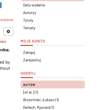
Daty wydania
Autorzy
nsowane
Tytuły
Tematy
piec
MOJE KONTO
nika
;
Zaloguj
Zarejestruj
ned by
ithout
ODKRYJ
AUTOR
[et al.] (1)
Brzeziński, Łukasz (1)
Gerlach, Ryszard (1)