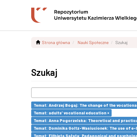
Strona główna
Nauki Społeczne
Szukaj
Szukaj
Temat: Andrzej Bogaj: The change of the vocationa
Temat: adults’ vocational education ×
Temat: Anna Pogorzelska: Theoretical and practica
Temat: Dominika Goltz-Wasiucionek: The use of e-l
Temat: Elżbieta Sałata: Pedagogical and psychologi