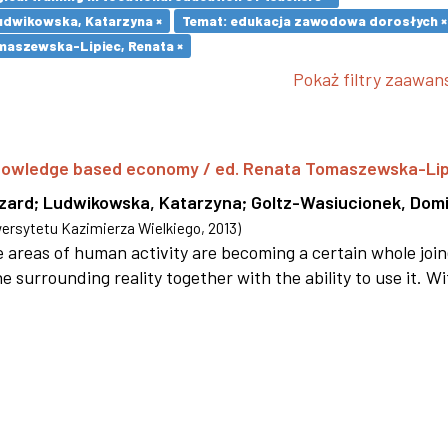
udwikowska, Katarzyna ×
Temat: edukacja zawodowa dorosłych ×
maszewska-Lipiec, Renata ×
Pokaż filtry zaawa
 knowledge based economy / ed. Renata Tomaszewska-Li
szard
;
Ludwikowska, Katarzyna
;
Goltz-Wasiucionek, Domi
rsytetu Kazimierza Wielkiego
,
2013
)
areas of human activity are becoming a certain whole joi
e surrounding reality together with the ability to use it. W