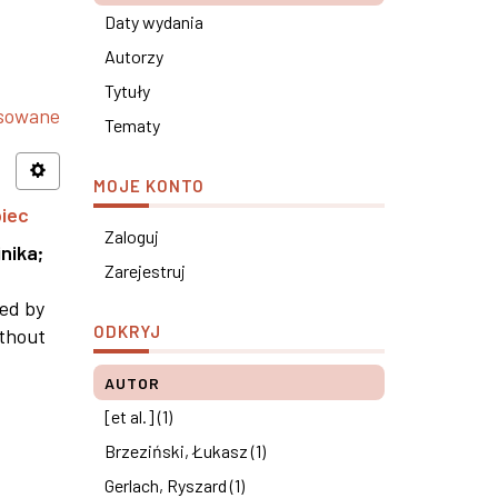
Daty wydania
Autorzy
Tytuły
nsowane
Tematy
MOJE KONTO
piec
Zaloguj
nika
;
Zarejestruj
ned by
ODKRYJ
ithout
AUTOR
[et al.] (1)
Brzeziński, Łukasz (1)
Gerlach, Ryszard (1)