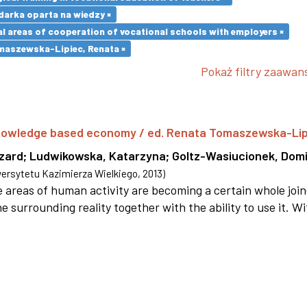
arka oparta na wiedzy ×
l areas of cooperation of vocational schools with employers ×
maszewska-Lipiec, Renata ×
Pokaż filtry zaawa
 knowledge based economy / ed. Renata Tomaszewska-Li
szard
;
Ludwikowska, Katarzyna
;
Goltz-Wasiucionek, Domi
rsytetu Kazimierza Wielkiego
,
2013
)
areas of human activity are becoming a certain whole joi
e surrounding reality together with the ability to use it. W