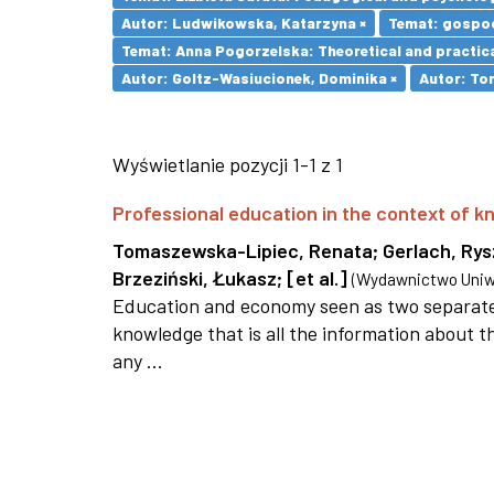
Autor: Ludwikowska, Katarzyna ×
Temat: gospod
Temat: Anna Pogorzelska: Theoretical and practica
Autor: Goltz-Wasiucionek, Dominika ×
Autor: To
Wyświetlanie pozycji 1-1 z 1
Professional education in the context of
Tomaszewska-Lipiec, Renata
;
Gerlach, Ry
Brzeziński, Łukasz
;
[et al.]
(
Wydawnictwo Uniwe
Education and economy seen as two separate 
knowledge that is all the information about th
any ...