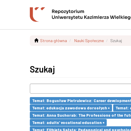
Strona główna
Nauki Społeczne
Szukaj
Szukaj
Temat: Bogusław Pietrulewicz: Career development 
Temat: edukacja zawodowa dorosłych ×
Temat: c
Temat: Anna Suchorab: The Professions of the futu
Temat: adults’ vocational education ×
Temat: Elżbieta Sałata: Pedagogical and psychologi