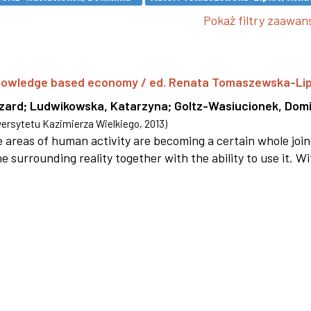
Pokaż filtry zaawa
 knowledge based economy / ed. Renata Tomaszewska-Li
szard
;
Ludwikowska, Katarzyna
;
Goltz-Wasiucionek, Domi
rsytetu Kazimierza Wielkiego
,
2013
)
areas of human activity are becoming a certain whole joi
e surrounding reality together with the ability to use it. W