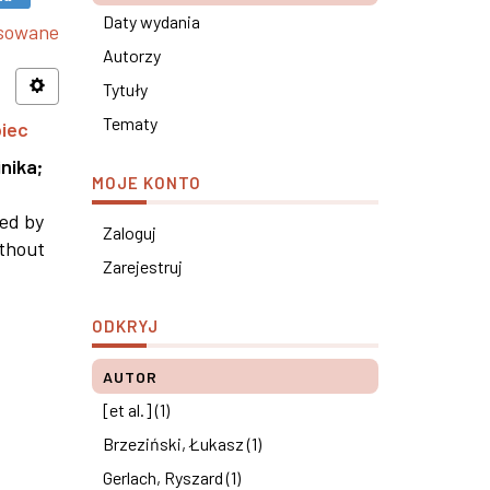
Daty wydania
nsowane
Autorzy
Tytuły
Tematy
piec
nika
;
MOJE KONTO
ned by
Zaloguj
ithout
Zarejestruj
ODKRYJ
AUTOR
[et al.] (1)
Brzeziński, Łukasz (1)
Gerlach, Ryszard (1)