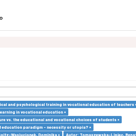
cal and psychological training in vocational education of teachers 
earning in vocational education ×
re vs. the educational and vocational choices of students ×
l education paradigm - necessity or utopia? ×
Goltz-Wasiucionek, Dominika ×
Autor: Tomaszewska-Lipiec, Renat