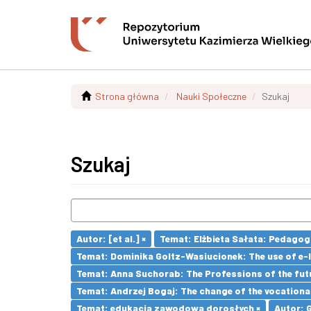
Strona główna
Nauki Społeczne
Szukaj
Szukaj
Autor: [et al.] ×
Temat: Elżbieta Sałata: Pedagogi
Temat: Dominika Goltz-Wasiucionek: The use of e-l
Temat: Anna Suchorab: The Professions of the futu
Temat: Andrzej Bogaj: The change of the vocationa
Temat: edukacja zawodowa dorosłych ×
Autor: 