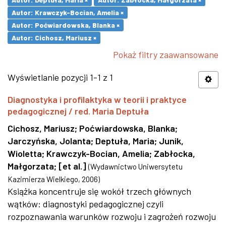
Autor: Krawczyk-Bocian, Amelia ×
Autor: Poćwiardowska, Blanka ×
Autor: Cichosz, Mariusz ×
Pokaż filtry zaawansowane
Wyświetlanie pozycji 1-1 z 1
Diagnostyka i profilaktyka w teorii i praktyce
pedagogicznej / red. Maria Deptuła
Cichosz, Mariusz
;
Poćwiardowska, Blanka
;
Jarczyńska, Jolanta
;
Deptuła, Maria
;
Junik,
Wioletta
;
Krawczyk-Bocian, Amelia
;
Zabłocka,
Małgorzata
;
[et al.]
(
Wydawnictwo Uniwersytetu
Kazimierza Wielkiego
,
2006
)
Książka koncentruje się wokół trzech głównych
wątków: diagnostyki pedagogicznej czyli
rozpoznawania warunków rozwoju i zagrożeń rozwoju