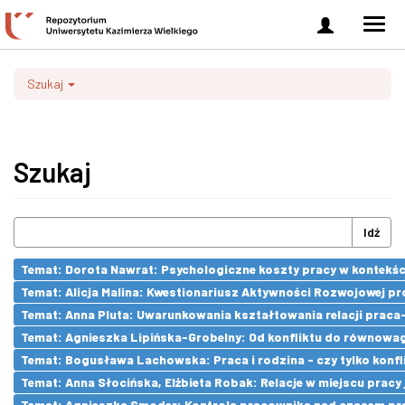
Zaloguj
Men
się
nawi
Szukaj
Szukaj
Idź
Temat: Dorota Nawrat: Psychologiczne koszty pracy w kontekśc
Temat: Alicja Malina: Kwestionariusz Aktywności Rozwojowej pr
Temat: Anna Pluta: Uwarunkowania kształtowania relacji prac
Temat: Agnieszka Lipińska-Grobelny: Od konfliktu do równowa
Temat: Bogusława Lachowska: Praca i rodzina - czy tylko konfli
Temat: Anna Słocińska, Elżbieta Robak: Relacje w miejscu prac
Temat: Agnieszka Smoder: Kontrola pracownika nad czasem pra