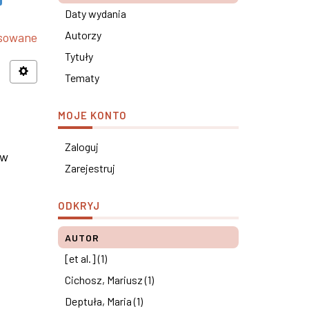
Daty wydania
Autorzy
nsowane
Tytuły
Tematy
MOJE KONTO
Zaloguj
 w
Zarejestruj
ODKRYJ
AUTOR
[et al.] (1)
Cichosz, Mariusz (1)
Deptuła, Maria (1)