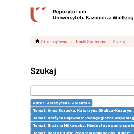
Strona główna
Nauki Społeczne
Szukaj
Szukaj
Autor: Jarczyńska, Jolanta ×
Temat: Anna Borucka, Katarzyna Okulicz-Kozaryn,
Temat: Grażyna Gajewska: Pedagogiczne wspomaga
Temat: Grażyna Milkowska: Niedostosowanie społecz
Temat: Beata Pituła: Program edukacyjny „Klucz" 