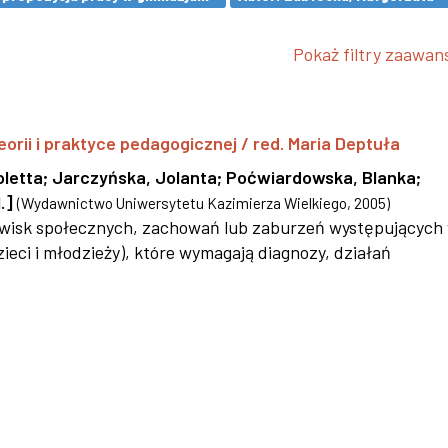
Pokaż filtry zaawa
eorii i praktyce pedagogicznej / red. Maria Deptuła
oletta
;
Jarczyńska, Jolanta
;
Poćwiardowska, Blanka
;
.]
(
Wydawnictwo Uniwersytetu Kazimierza Wielkiego
,
2005
)
jawisk społecznych, zachowań lub zaburzeń występujących
ieci i młodzieży), które wymagają diagnozy, działań