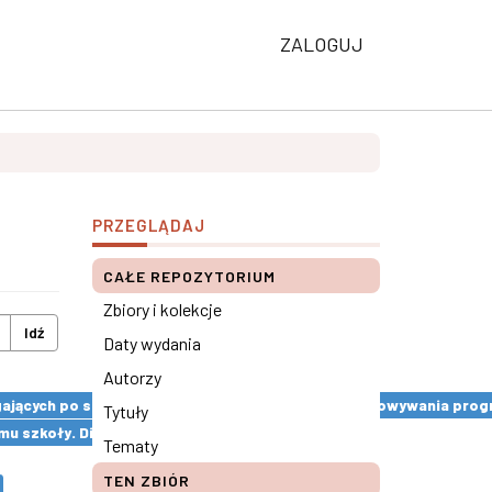
ZALOGUJ
PRZEGLĄDAJ
CAŁE REPOZYTORIUM
Zbiory i kolekcje
Idź
Daty wydania
Autorzy
ęgających po substancje psychoaktywne. Etapy opracowywania prog
Tytuły
mu szkoły. Diagnoza środowiska rodzinnego ×
Tematy
TEN ZBIÓR