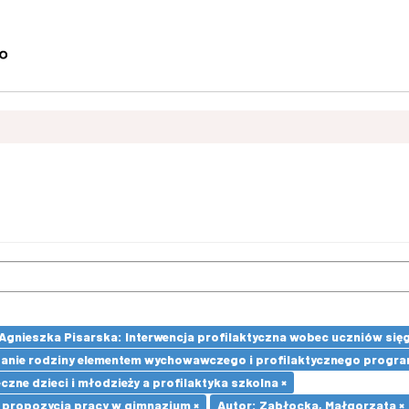
 Agnieszka Pisarska: Interwencja profilaktyczna wobec uczniów si
nie rodziny elementem wychowawczego i profilaktycznego progra
ne dzieci i młodzieży a profilaktyka szkolna ×
- propozycja pracy w gimnazjum ×
Autor: Zabłocka, Małgorzata ×