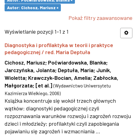
Autor: Cichosz, Mariusz ×
Pokaż filtry zaawansowane
Wyświetlanie pozycji 1-1 z 1
Diagnostyka i profilaktyka w teorii i praktyce
pedagogicznej / red. Maria Deptuła
Cichosz, Mariusz
;
Poćwiardowska, Blanka
;
Jarczyńska, Jolanta
;
Deptuła, Maria
;
Junik,
Wioletta
;
Krawczyk-Bocian, Amelia
;
Zabłocka,
Małgorzata
;
[et al.]
(
Wydawnictwo Uniwersytetu
Kazimierza Wielkiego
,
2006
)
Książka koncentruje się wokół trzech głównych
wątków: diagnostyki pedagogicznej czyli
rozpoznawania warunków rozwoju i zagrożeń rozwoju
dzieci i młodzieży; profilaktyki czyli zapobiegania
pojawianiu się zagrożeń i wzmacniania ...