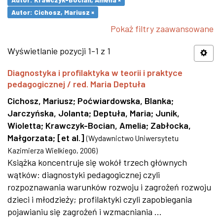
Autor: Cichosz, Mariusz ×
Pokaż filtry zaawansowane
Wyświetlanie pozycji 1-1 z 1
Diagnostyka i profilaktyka w teorii i praktyce
pedagogicznej / red. Maria Deptuła
Cichosz, Mariusz
;
Poćwiardowska, Blanka
;
Jarczyńska, Jolanta
;
Deptuła, Maria
;
Junik,
Wioletta
;
Krawczyk-Bocian, Amelia
;
Zabłocka,
Małgorzata
;
[et al.]
(
Wydawnictwo Uniwersytetu
Kazimierza Wielkiego
,
2006
)
Książka koncentruje się wokół trzech głównych
wątków: diagnostyki pedagogicznej czyli
rozpoznawania warunków rozwoju i zagrożeń rozwoju
dzieci i młodzieży; profilaktyki czyli zapobiegania
pojawianiu się zagrożeń i wzmacniania ...