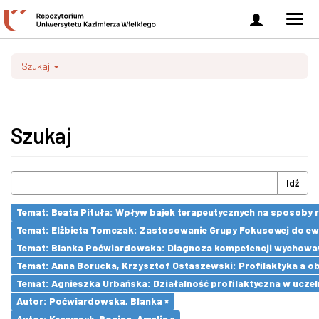
Zaloguj
Men
się
nawi
Szukaj
Szukaj
Idź
Temat: Beata Pituła: Wpływ bajek terapeutycznych na sposoby ra
Temat: Elżbieta Tomczak: Zastosowanie Grupy Fokusowej do ewa
Temat: Blanka Poćwiardowska: Diagnoza kompetencji wychowaw
Temat: Anna Borucka, Krzysztof Ostaszewski: Profilaktyka a ob
Temat: Agnieszka Urbańska: Działalność profilaktyczna w uczel
Autor: Poćwiardowska, Blanka ×
Autor: Krawczyk-Bocian, Amelia ×