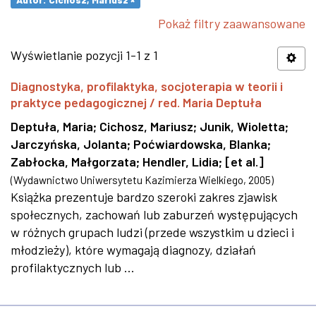
Pokaż filtry zaawansowane
Wyświetlanie pozycji 1-1 z 1
Diagnostyka, profilaktyka, socjoterapia w teorii i
praktyce pedagogicznej / red. Maria Deptuła
Deptuła, Maria
;
Cichosz, Mariusz
;
Junik, Wioletta
;
Jarczyńska, Jolanta
;
Poćwiardowska, Blanka
;
Zabłocka, Małgorzata
;
Hendler, Lidia
;
[et al.]
(
Wydawnictwo Uniwersytetu Kazimierza Wielkiego
,
2005
)
Książka prezentuje bardzo szeroki zakres zjawisk
społecznych, zachowań lub zaburzeń występujących
w różnych grupach ludzi (przede wszystkim u dzieci i
młodzieży), które wymagają diagnozy, działań
profilaktycznych lub ...