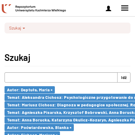
Zaloguj
Men
się
nawi
Szukaj
Szukaj
Idź
Autor: Deptuła, Maria ×
Temat: Aleksandra Cichosz: Psychologiczne przygotowanie do m
Temat: Mariusz Cichosz: Diagnoza w pedagogice społecznej. R
Temat: Agnieszka Pisarska, Krzysztof Bobrowski, Anna Boruck
Temat: Anna Borucka, Katarzyna Okulicz-Kozaryn, Agnieszka Pi
Autor: Poćwiardowska, Blanka ×
Autor: Cichosz, Mariusz ×