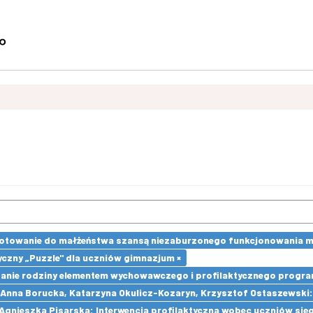
towanie do małżeństwa szansą niezaburzonego funkcjonowania małż
czny „Puzzle" dla uczniów gimnazjum ×
nie rodziny elementem wychowawczego i profilaktycznego progra
 Anna Borucka, Katarzyna Okulicz-Kozaryn, Krzysztof Ostaszewski
 Agnieszka Pisarska: Interwencja profilaktyczna wobec uczniów si