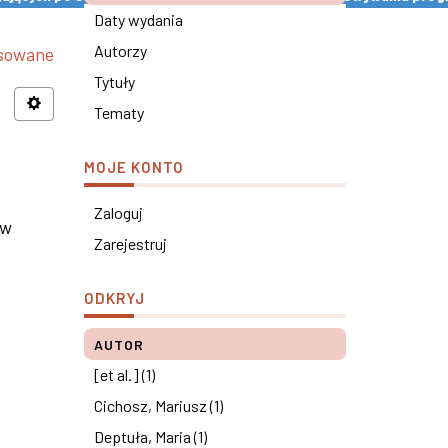
Daty wydania
Autorzy
nsowane
Tytuły
Tematy
MOJE KONTO
Zaloguj
 w
Zarejestruj
ODKRYJ
AUTOR
[et al.] (1)
Cichosz, Mariusz (1)
Deptuła, Maria (1)