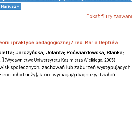
 Mariusz ×
Pokaż filtry zaawa
eorii i praktyce pedagogicznej / red. Maria Deptuła
oletta
;
Jarczyńska, Jolanta
;
Poćwiardowska, Blanka
;
.]
(
Wydawnictwo Uniwersytetu Kazimierza Wielkiego
,
2005
)
jawisk społecznych, zachowań lub zaburzeń występujących
ieci i młodzieży), które wymagają diagnozy, działań