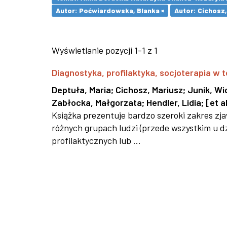
Autor: Poćwiardowska, Blanka ×
Autor: Cichosz,
Wyświetlanie pozycji 1-1 z 1
Diagnostyka, profilaktyka, socjoterapia w t
Deptuła, Maria
;
Cichosz, Mariusz
;
Junik, Wi
Zabłocka, Małgorzata
;
Hendler, Lidia
;
[et al
Książka prezentuje bardzo szeroki zakres z
różnych grupach ludzi (przede wszystkim u dz
profilaktycznych lub ...