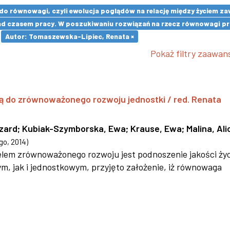
u do równowagi, czyli ewolucja poglądów na relację między życie
d czasem pracy. W poszukiwaniu rozwiązań na rzecz równowagi pra
Autor: Tomaszewska-Lipiec, Renata ×
Pokaż filtry zaawa
ą do zrównoważonego rozwoju jednostki / red. Renata
szard
;
Kubiak-Szymborska, Ewa
;
Krause, Ewa
;
Malina, Ali
go
,
2014
)
 celem zrównoważonego rozwoju jest podnoszenie jakości życ
 jak i jednostkowym, przyjęto założenie, iż równowaga