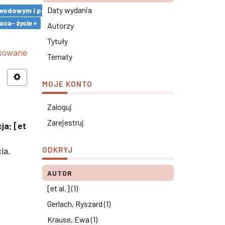
Daty wydania
m zawodowym i pozazawodowym ×
ca- życie ×
Autorzy
Tytuły
nsowane
Tematy
MOJE KONTO
Zaloguj
Zarejestruj
cja
;
[et
ia,
ODKRYJ
AUTOR
[et al.] (1)
Gerlach, Ryszard (1)
Krause, Ewa (1)