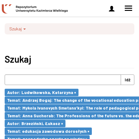
Zaloguj
Men
się
nawi
Szukaj
Szukaj
Idź
Autor: Ludwikowska, Katarzyna ×
Temat: Andrzej Bogaj: The change of the vocational education p
Temat: Mykola Ivanovych Smetans’kyi: The role of pedagogical pr
Temat: Anna Suchorab: The Professions of the future vs. the ed
Autor: Brzeziński, Łukasz ×
Temat: edukacja zawodowa dorosłych ×
Temat: gospodarka oparta na wiedzy ×