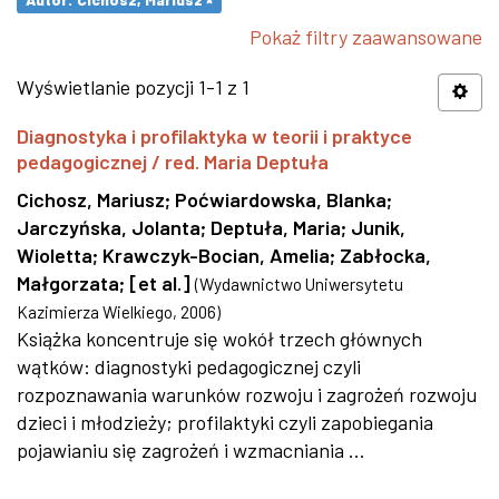
Pokaż filtry zaawansowane
Wyświetlanie pozycji 1-1 z 1
Diagnostyka i profilaktyka w teorii i praktyce
pedagogicznej / red. Maria Deptuła
Cichosz, Mariusz
;
Poćwiardowska, Blanka
;
Jarczyńska, Jolanta
;
Deptuła, Maria
;
Junik,
Wioletta
;
Krawczyk-Bocian, Amelia
;
Zabłocka,
Małgorzata
;
[et al.]
(
Wydawnictwo Uniwersytetu
Kazimierza Wielkiego
,
2006
)
Książka koncentruje się wokół trzech głównych
wątków: diagnostyki pedagogicznej czyli
rozpoznawania warunków rozwoju i zagrożeń rozwoju
dzieci i młodzieży; profilaktyki czyli zapobiegania
pojawianiu się zagrożeń i wzmacniania ...