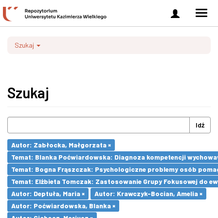
Zaloguj
Men
się
nawi
Szukaj
Szukaj
Idź
Autor: Zabłocka, Małgorzata ×
Temat: Blanka Poćwiardowska: Diagnoza kompetencji wychowaw
Temat: Bogna Frąszczak: Psychologiczne problemy osób pomaga
Temat: Elżbieta Tomczak: Zastosowanie Grupy Fokusowej do ewa
Autor: Deptuła, Maria ×
Autor: Krawczyk-Bocian, Amelia ×
Autor: Poćwiardowska, Blanka ×
Autor: Cichosz, Mariusz ×