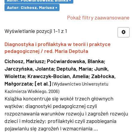
Autor: Cichosz, Mariusz ×
Pokaż filtry zaawansowane
Wyświetlanie pozycji 1-1 z 1
Diagnostyka i profilaktyka w teorii i praktyce
pedagogicznej / red. Maria Deptuła
Cichosz, Mariusz
;
Poćwiardowska, Blanka
;
Jarczyńska, Jolanta
;
Deptuła, Maria
;
Junik,
Wioletta
;
Krawczyk-Bocian, Amelia
;
Zabłocka,
Małgorzata
;
[et al.]
(
Wydawnictwo Uniwersytetu
Kazimierza Wielkiego
,
2006
)
Książka koncentruje się wokół trzech głównych
wątków: diagnostyki pedagogicznej czyli
rozpoznawania warunków rozwoju i zagrożeń rozwoju
dzieci i młodzieży; profilaktyki czyli zapobiegania
pojawianiu się zagrożeń i wzmacniania ...