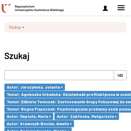
Zaloguj
Men
się
nawi
Szukaj
Szukaj
Idź
Autor: Jarczyńska, Jolanta ×
Temat: Agnieszka Urbańska: Działalność profilaktyczna w uczel
Temat: Elżbieta Tomczak: Zastosowanie Grupy Fokusowej do ewa
Temat: Bogna Frąszczak: Psychologiczne problemy osób pomaga
Autor: Deptuła, Maria ×
Autor: Zabłocka, Małgorzata ×
Autor: Krawczyk-Bocian, Amelia ×
Autor: Poćwiardowska, Blanka ×