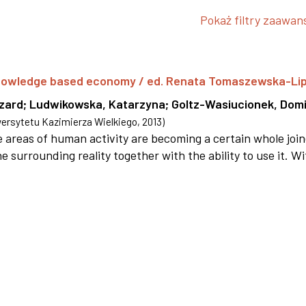
Pokaż filtry zaawa
 knowledge based economy / ed. Renata Tomaszewska-Li
szard
;
Ludwikowska, Katarzyna
;
Goltz-Wasiucionek, Domi
rsytetu Kazimierza Wielkiego
,
2013
)
areas of human activity are becoming a certain whole joi
e surrounding reality together with the ability to use it. W