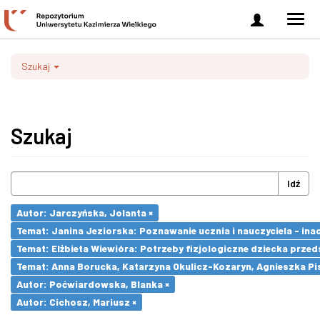
Zaloguj
Men
się
nawi
Szukaj
Szukaj
Idź
Autor: Jarczyńska, Jolanta ×
Temat: Janina Jeziorska: Poznawanie ucznia i nauczyciela - inac
Temat: Elżbieta Wiewióra: Potrzeby fizjologiczne dziecka prze
Temat: Anna Borucka, Katarzyna Okulicz-Kozaryn, Agnieszka Pi
Autor: Poćwiardowska, Blanka ×
Autor: Cichosz, Mariusz ×