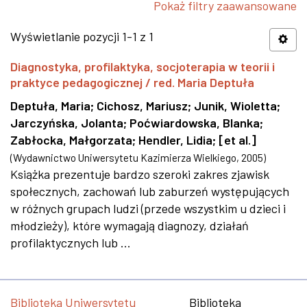
Pokaż filtry zaawansowane
Wyświetlanie pozycji 1-1 z 1
Diagnostyka, profilaktyka, socjoterapia w teorii i
praktyce pedagogicznej / red. Maria Deptuła
Deptuła, Maria
;
Cichosz, Mariusz
;
Junik, Wioletta
;
Jarczyńska, Jolanta
;
Poćwiardowska, Blanka
;
Zabłocka, Małgorzata
;
Hendler, Lidia
;
[et al.]
(
Wydawnictwo Uniwersytetu Kazimierza Wielkiego
,
2005
)
Książka prezentuje bardzo szeroki zakres zjawisk
społecznych, zachowań lub zaburzeń występujących
w różnych grupach ludzi (przede wszystkim u dzieci i
młodzieży), które wymagają diagnozy, działań
profilaktycznych lub ...
Biblioteka Uniwersytetu
Biblioteka