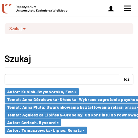
Zaloguj
Men
się
nawi
Szukaj
Szukaj
Idź
Autor: Kubiak-Szymborska, Ewa ×
Temat: Anna Góralewska-Słońska: Wybrane zagrożenia psycho
Temat: Anna Pluta: Uwarunkowania kształtowania relacji prac
Temat: Agnieszka Lipińska-Grobelny: Od konfliktu do równowa
Autor: Gerlach, Ryszard ×
Autor: Tomaszewska-Lipiec, Renata ×