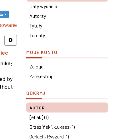
Daty wydania
a ×
Autorzy
nsowane
Tytuły
Tematy
piec
MOJE KONTO
nika
;
Zaloguj
Zarejestruj
ned by
ithout
ODKRYJ
AUTOR
[et al.] (1)
Brzeziński, Łukasz (1)
Gerlach, Ryszard (1)