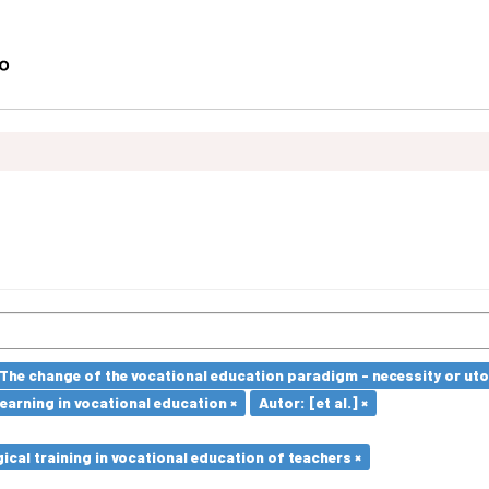
The change of the vocational education paradigm - necessity or uto
earning in vocational education ×
Autor: [et al.] ×
cal training in vocational education of teachers ×