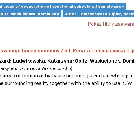
l areas of cooperation of vocational schools with employers ×
Goltz-Wasiucionek, Dominika ×
Autor: Tomaszewska-Lipiec, Renat
Pokaż filtry zaawa
 knowledge based economy / ed. Renata Tomaszewska-Li
szard
;
Ludwikowska, Katarzyna
;
Goltz-Wasiucionek, Domi
rsytetu Kazimierza Wielkiego
,
2013
)
areas of human activity are becoming a certain whole joi
e surrounding reality together with the ability to use it. W