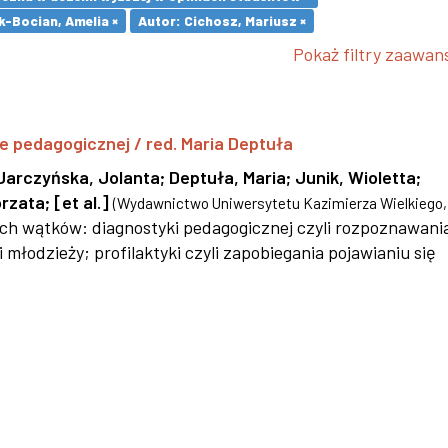
k-Bocian, Amelia ×
Autor: Cichosz, Mariusz ×
Pokaż filtry zaawa
yce pedagogicznej / red. Maria Deptuła
Jarczyńska, Jolanta
;
Deptuła, Maria
;
Junik, Wioletta
;
orzata
;
[et al.]
(
Wydawnictwo Uniwersytetu Kazimierza Wielkiego
ych wątków: diagnostyki pedagogicznej czyli rozpoznawani
młodzieży; profilaktyki czyli zapobiegania pojawianiu się