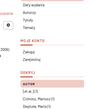
Daty wydania
Autorzy
nsowane
Tytuły
Tematy
MOJE KONTO
,
2006
)
Zaloguj
a
Zarejestruj
ODKRYJ
AUTOR
[et al.] (1)
Cichosz, Mariusz (1)
Deptuła, Maria (1)