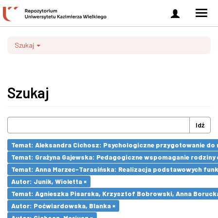
Zaloguj
Men
się
nawi
Szukaj
Szukaj
Idź
Temat: Aleksandra Cichosz: Psychologiczne przygotowanie do m
Temat: Grażyna Gajewska: Pedagogiczne wspomaganie rodziny 
Temat: Anna Marzec-Tarasińska: Realizacja podstawowych funkcj
Autor: Junik, Wioletta ×
Temat: Agnieszka Pisarska, Krzysztof Bobrowski, Anna Boruck
Autor: Poćwiardowska, Blanka ×
Autor: Cichosz, Mariusz ×