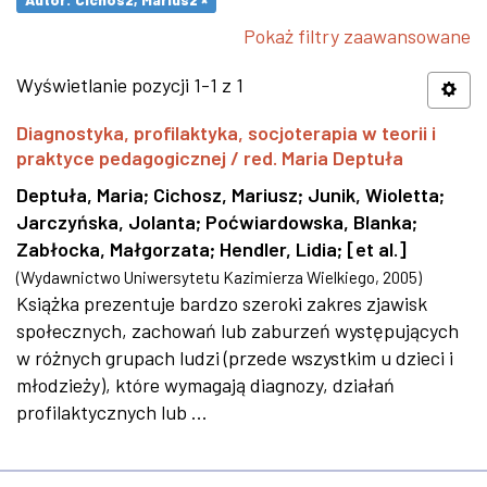
Pokaż filtry zaawansowane
Wyświetlanie pozycji 1-1 z 1
Diagnostyka, profilaktyka, socjoterapia w teorii i
praktyce pedagogicznej / red. Maria Deptuła
Deptuła, Maria
;
Cichosz, Mariusz
;
Junik, Wioletta
;
Jarczyńska, Jolanta
;
Poćwiardowska, Blanka
;
Zabłocka, Małgorzata
;
Hendler, Lidia
;
[et al.]
(
Wydawnictwo Uniwersytetu Kazimierza Wielkiego
,
2005
)
Książka prezentuje bardzo szeroki zakres zjawisk
społecznych, zachowań lub zaburzeń występujących
w różnych grupach ludzi (przede wszystkim u dzieci i
młodzieży), które wymagają diagnozy, działań
profilaktycznych lub ...