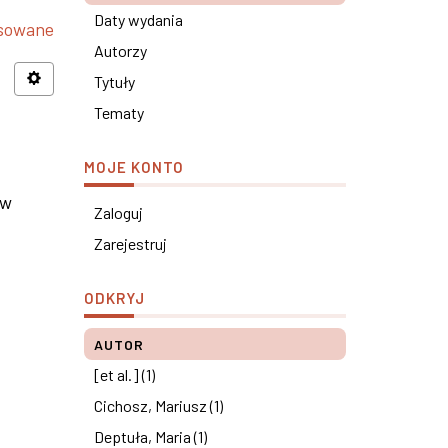
Daty wydania
nsowane
Autorzy
Tytuły
Tematy
MOJE KONTO
 w
Zaloguj
Zarejestruj
ODKRYJ
AUTOR
[et al.] (1)
Cichosz, Mariusz (1)
Deptuła, Maria (1)