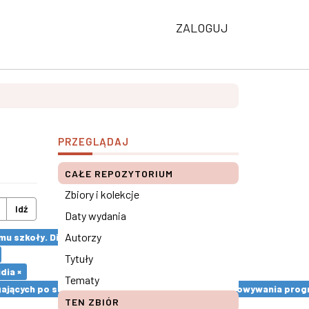
ZALOGUJ
PRZEGLĄDAJ
CAŁE REPOZYTORIUM
Zbiory i kolekcje
Idź
Daty wydania
Autorzy
mu szkoły. Diagnoza środowiska rodzinnego ×
Tytuły
dia ×
Tematy
ęgających po substancje psychoaktywne. Etapy opracowywania prog
TEN ZBIÓR