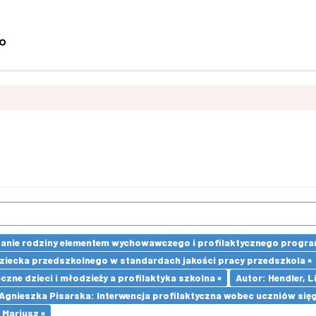
nie rodziny elementem wychowawczego i profilaktycznego progra
 dziecka przedszkolnego w standardach jakości pracy przedszkola ×
ne dzieci i młodzieży a profilaktyka szkolna ×
Autor: Hendler, Li
 Agnieszka Pisarska: Interwencja profilaktyczna wobec uczniów si
 Mariusz ×