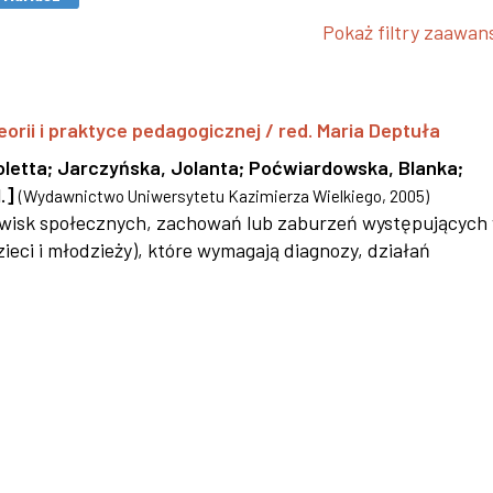
Pokaż filtry zaawa
eorii i praktyce pedagogicznej / red. Maria Deptuła
oletta
;
Jarczyńska, Jolanta
;
Poćwiardowska, Blanka
;
.]
(
Wydawnictwo Uniwersytetu Kazimierza Wielkiego
,
2005
)
jawisk społecznych, zachowań lub zaburzeń występujących
ieci i młodzieży), które wymagają diagnozy, działań