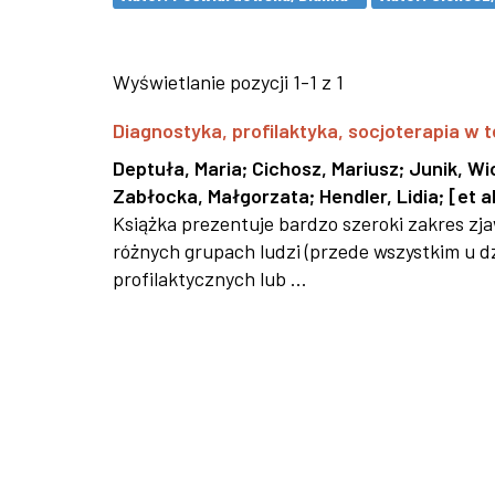
Wyświetlanie pozycji 1-1 z 1
Diagnostyka, profilaktyka, socjoterapia w t
Deptuła, Maria
;
Cichosz, Mariusz
;
Junik, Wi
Zabłocka, Małgorzata
;
Hendler, Lidia
;
[et al
Książka prezentuje bardzo szeroki zakres z
różnych grupach ludzi (przede wszystkim u dz
profilaktycznych lub ...