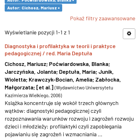
Autor: Cichosz, Mariusz ×
Pokaż filtry zaawansowane
Wyświetlanie pozycji 1-1 z 1
Diagnostyka i profilaktyka w teorii i praktyce
pedagogicznej / red. Maria Deptuła
Cichosz, Mariusz
;
Poćwiardowska, Blanka
;
Jarczyńska, Jolanta
;
Deptuła, Maria
;
Junik,
Wioletta
;
Krawczyk-Bocian, Amelia
;
Zabłocka,
Małgorzata
;
[et al.]
(
Wydawnictwo Uniwersytetu
Kazimierza Wielkiego
,
2006
)
Książka koncentruje się wokół trzech głównych
wątków: diagnostyki pedagogicznej czyli
rozpoznawania warunków rozwoju i zagrożeń rozwoju
dzieci i młodzieży; profilaktyki czyli zapobiegania
pojawianiu się zagrożeń i wzmacniania ...