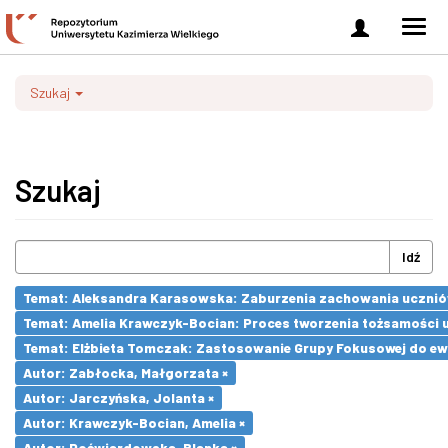
Zaloguj
Men
się
nawi
Szukaj
Szukaj
Idź
Temat: Aleksandra Karasowska: Zaburzenia zachowania uczniów 
Temat: Amelia Krawczyk-Bocian: Proces tworzenia tożsamości u
Temat: Elżbieta Tomczak: Zastosowanie Grupy Fokusowej do ewa
Autor: Zabłocka, Małgorzata ×
Autor: Jarczyńska, Jolanta ×
Autor: Krawczyk-Bocian, Amelia ×
Autor: Poćwiardowska, Blanka ×